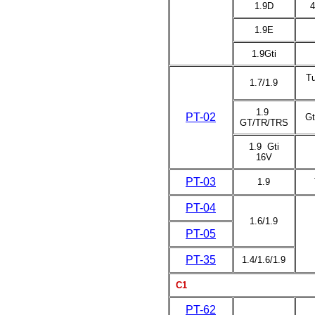
1.9D
4
1.9E
1.9Gti
Tu
1.7/1.9
1.9
PT-02
Gt
GT/TR/TRS
1.9 Gti
16V
PT-03
1.9
PT-04
1.6/1.9
PT-05
PT-35
1.4/1.6/1.9
C1
PT-62