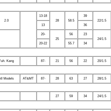
13-18
39
2.0
28
58.5
22/1.5
13
36
20-
56
23
25
24/1.5
20-22
55.7
34
Fuh. Kang
87-
21
56
22
20/1.5
All Models
AT&MT
87-
28
63
27
28/1.5
27
59
34
24/1.5