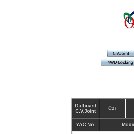
Outboard
Car
C.V.Joint
YAC No.
Mode