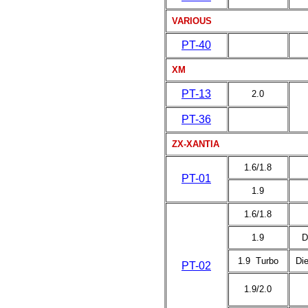
VARIOUS
PT-40
XM
PT-13
2.0
PT-36
ZX-XANTIA
1.6/1.8
PT-01
1.9
1.6/1.8
1.9
D
1.9 Turbo
Di
PT-02
1.9/2.0