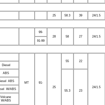
25
58.3
39
24/1.5
99-
28
58
27
24/1.5
91-99
55
22
Diesel
ABS
iesel ABS
MT
91-
25
24/1.5
esel W/ABS
55.3
23
Volcane
W/ABS