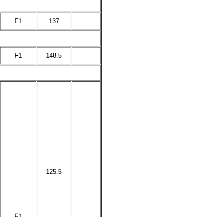
F1
137
F1
148.5
125.5
F1