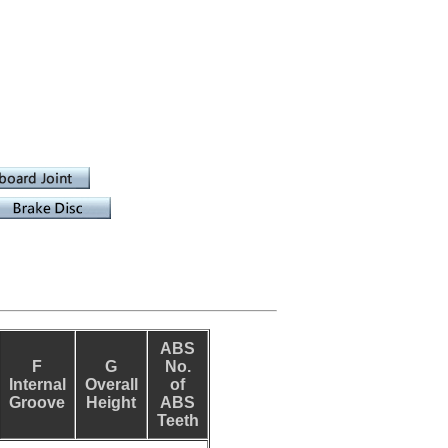
ABS
F
G
No.
Internal
Overall
of
Groove
Height
ABS
Teeth