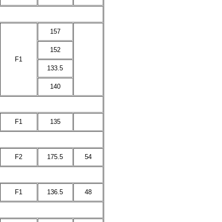
157
152
F1
133.5
140
F1
135
F2
175.5
54
F1
136.5
48