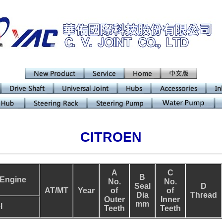
CITROEN
A
C
B
Engine
No.
No.
Seal
D
AT/MT
Year
of
of
Dia
Thread
Outer
Inner
mm
l
Teeth
Teeth