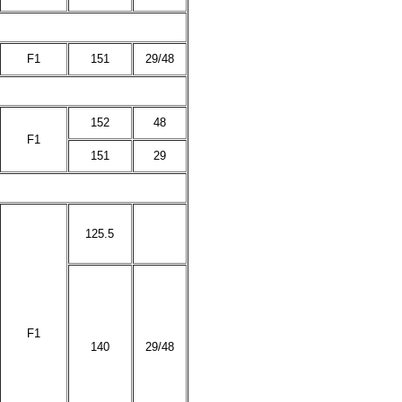
F1
151
29/48
152
48
F1
151
29
125.5
F1
140
29/48