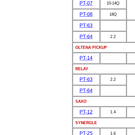
PT-07
10-14Q
PT-08
18Q
PT-63
PT-64
2.2
OLTENA PICKUP
PT-14
RELAY
PT-63
2.2
PT-64
SAXO
PT-12
1.4
SYNERGLE
PT-25
1.6