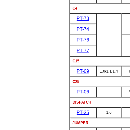
C4
PT-73
PT-74
PT-76
PT-77
C15
PT-09
1.0/1.1/1.4
C25
PT-06
DISPATCH
PT-25
1.6
JUMPER