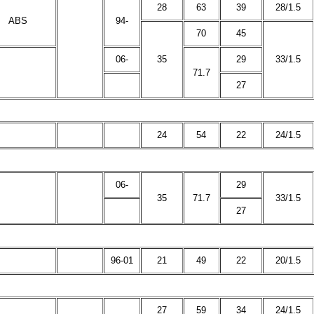
28
63
39
28/1.5
ABS
94-
70
45
06-
35
29
33/1.5
71.7
27
24
54
22
24/1.5
06-
29
35
71.7
33/1.5
27
96-01
21
49
22
20/1.5
27
59
34
24/1.5