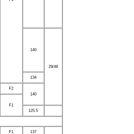
140
29/48
134
F2
140
F1
125.5
F1
137