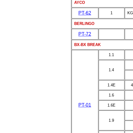
AYCO
PT-62
1
KG
BERLINGO
PT-72
BX-BX BREAK
1.1
1.4
1.4E
4
1.6
PT-01
1.6E
1.9