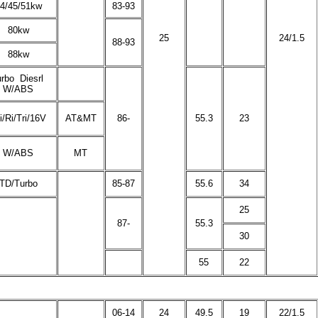
4/45/51kw
83-93
80kw
25
24/1.5
88-93
88kw
rbo Diesrl
W/ABS
i/Ri/Tri/16V
AT&MT
86-
55.3
23
W/ABS
MT
TD/Turbo
85-87
55.6
34
25
87-
55.3
30
55
22
06-14
24
49.5
19
22/1.5